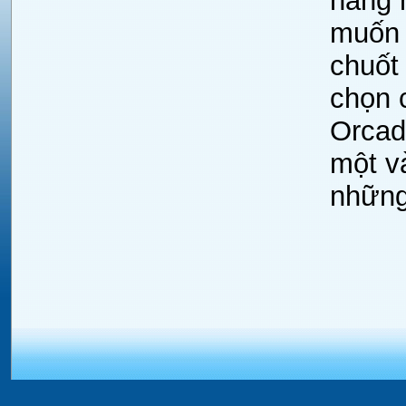
hãng 
muốn 
chuốt 
chọn 
Orcad
một v
những