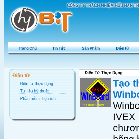
Trang Chủ
Tin Tức
Sản Phẩm
Điện tử
Điện Tử Thực Dụng
Điện tử
Tạo t
Điện tử thực dụng
Tư liệu kỹ thuật
Winb
Phần mềm Tiện ích
Winbo
IVEX D
chươn