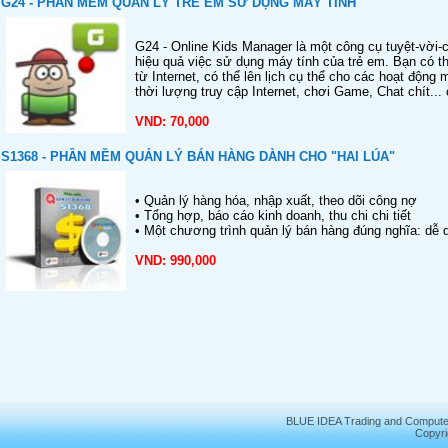
G24 - PHẦN MỀM QUẢN LÝ TRẺ EM SỬ DỤNG MÁY TÍNH
G24 - Online Kids Manager là một công cụ tuyệt-vời-
hiệu quả việc sử dụng máy tính của trẻ em. Bạn có th
từ Internet, có thể lên lịch cụ thể cho các hoạt động
thời lượng truy cập Internet, chơi Game, Chat chít... 
VND: 70,000
S1368 - PHẦN MỀM QUẢN LÝ BÁN HÀNG DÀNH CHO "HAI LÚA"
• Quản lý hàng hóa, nhập xuất, theo dõi công nợ
• Tổng hợp, báo cáo kinh doanh, thu chi chi tiết
• Một chương trình quản lý bán hàng đúng nghĩa: dễ d
VND: 990,000
BLUE IDEA Trading and Compute
Copyri