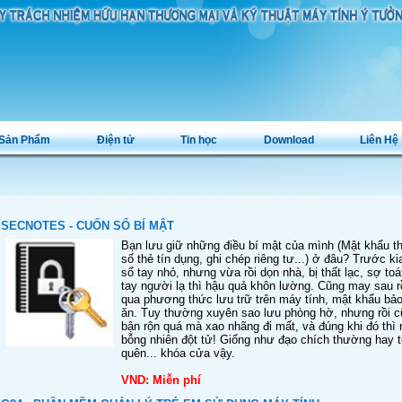
Sản Phẩm
Điện tử
Tin học
Download
Liên Hệ
SECNOTES - CUỐN SỔ BÍ MẬT
Bạn lưu giữ những điều bí mật của mình (Mật khẩu thư
số thẻ tín dụng, ghi chép riêng tư...) ở đâu? Trước k
sổ tay nhỏ, nhưng vừa rồi dọn nhà, bị thất lạc, sợ toá
tay người lạ thì hậu quả khôn lường. Cũng may sau rồ
qua phương thức lưu trữ trên máy tính, mật khẩu bảo
ăn. Tuy thường xuyên sao lưu phòng hờ, nhưng rồi c
bận rộn quá mà xao nhãng đi mất, và đúng khi đó thì 
bỗng nhiên đột tử! Giống như đạo chích thường hay 
quên... khóa cửa vậy.
VND: Miễn phí