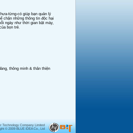
chưa-từng-có giúp bạn quản lý
ể chặn những thông tin độc hại
 mỗi ngày như thời gian bật máy,
của bọn trẻ.
àng, thông minh & thân thiện
r Technology Company Limited
ght © 2009 BLUE IDEA Co., Ltd