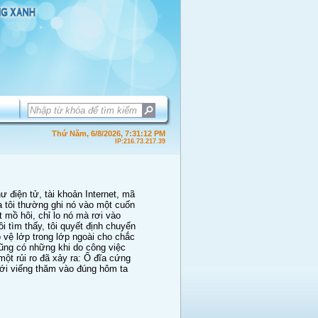
Thứ Năm, 6/8/2026, 7:31:12 PM
IP:216.73.217.39
 điện tử, tài khoản Internet, mã
ia tôi thường ghi nó vào một cuốn
t mồ hôi, chỉ lo nó mà rơi vào
i tìm thấy, tôi quyết định chuyển
 vệ lớp trong lớp ngoài cho chắc
ũng có những khi do công việc
một rủi ro đã xảy ra: Ổ đĩa cứng
tới viếng thăm vào đúng hôm ta