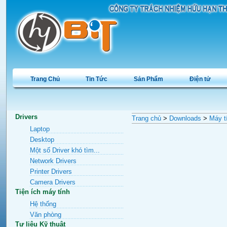
Trang Chủ
Tin Tức
Sản Phẩm
Điện tử
Drivers
Trang chủ
>
Downloads
>
Máy t
Laptop
Desktop
Một số Driver khó tìm...
Network Drivers
Printer Drivers
Camera Drivers
Tiện ích máy tính
Hệ thống
Văn phòng
Tư liệu Kỹ thuật