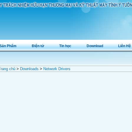
Sản Phẩm
Điện tử
Tin học
Download
Liên Hệ
rang chủ
>
Downloads
>
Network Drivers