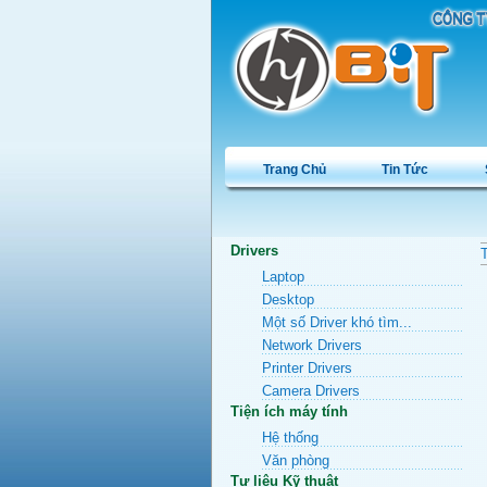
Trang Chủ
Tin Tức
Drivers
T
Laptop
Desktop
Một số Driver khó tìm...
Network Drivers
Printer Drivers
Camera Drivers
Tiện ích máy tính
Hệ thống
Văn phòng
Tư liệu Kỹ thuật