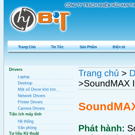
Trang Chủ
Tin Tức
Sản Phẩm
Điện tử
Drivers
Trang chủ
>
D
Laptop
>SoundMAX Int
Desktop
Một số Driver khó tìm...
Network Drivers
Printer Drivers
SoundMAX 
Camera Drivers
Tiện ích máy tính
Hệ thống
Phát hành:
S
Văn phòng
Tư liệu Kỹ thuật