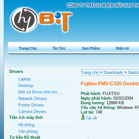
Trang Chủ
Tin Tức
Sản Phẩm
Điện tử
Drivers
Trang chủ
>
Downloads
>
Deskt
Laptop
Fujitsu FMV-C320 Deskt
Desktop
Một số Driver khó tìm...
Phát hành:
FUJITSU
Ngày phát hành:
02/02/2004
Network Drivers
Dung lượng:
12889
KB
Printer Drivers
Yêu cầu hệ thống:
Windows XP
Camera Drivers
Lợt tải:
748
Tiện ích máy tính
Tải về
Hệ thống
Văn phòng
Tư liệu Kỹ thuật