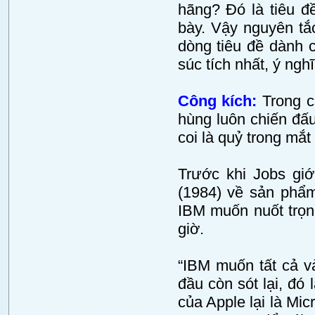
hãng? Đó là tiêu đề 
bày. Vậy nguyên tắ
dòng tiêu đề dành 
súc tích nhất, ý ngh
Công kích:
Trong c
hùng luôn chiến đấ
coi là quỷ trong mắt
Trước khi Jobs giớ
(1984) về sản phẩm
IBM muốn nuốt trọn
giờ.
“IBM muốn tất cả v
đầu còn sót lại, đó
của Apple lại là Mic