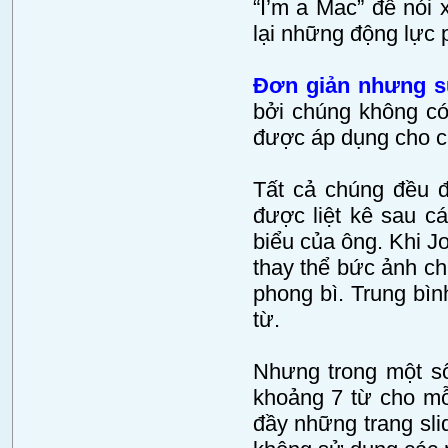
“I’m a Mac” để nói 
lại những động lực p
Đơn giản nhưng s
bởi chúng không có
được áp dụng cho cá
Tất cả chúng đều đ
được liệt kê sau cá
biểu của ông. Khi J
thay thể bức ảnh ch
phong bì. Trung bìn
từ.
Nhưng trong một số
khoảng 7 từ cho mỗi 
đầy những trang sli