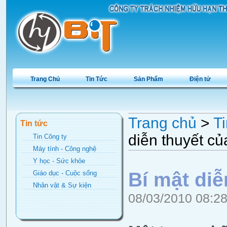
Trang Chủ
Tin Tức
Sản Phẩm
Điện tử
Trang chủ
>
Ti
Tin tức
diễn thuyết củ
Tin Công ty
Máy tính - Công nghệ
Y học - Sức khỏe
Bí mật diễ
Giáo dục - Cuộc sống
Nhân vật & Sự kiện
08/03/2010 08:2