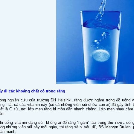
y đi các khoáng chất có trong răng
ong nghiên cứu của trường ĐH Helsinki, răng được ngâm trong đồ uống vit
ếng. Tất cả các vitamin này (có cả những viên sủi chứa can-xi) đã gây tình
ất là C sủi, nơi lớp men răng bị mòn dần nhanh chóng. Lớp men nhạy cảm 
ểm.
hi uống vitamin dạng sủi, không ai để răng “ngâm” lâu trong thứ nước uố
ong những viên sủi này mỗi ngày, thì răng sẽ bị yếu đi”, BS Mervyn Druian, 
hấn mạnh.