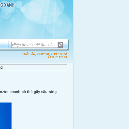
Thứ Sáu, 7/8/2026, 2:19:10 PM
IP:216.73.216.51
ng
nước chanh có thể gây sâu răng