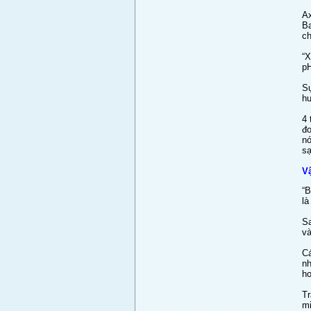
Ax
Ba
ch
“X
pH
Sự
hư
4 
đo
nó
sạ
Vậ
“B
là
Sa
và
Cá
nh
hơ
Tr
mi