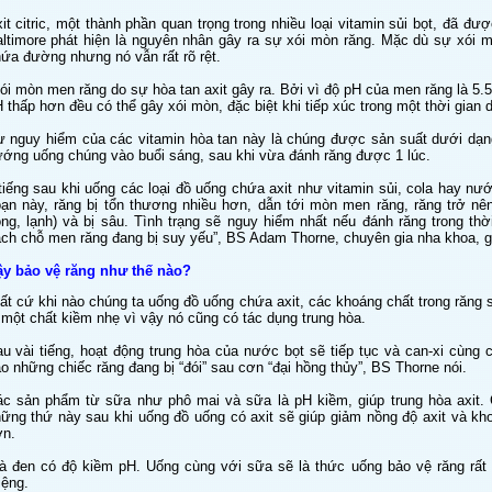
it citric, một thành phần quan trọng trong nhiều loại vitamin sủi bọt, đã 
ltimore phát hiện là nguyên nhân gây ra sự xói mòn răng. Mặc dù sự xói 
ứa đường nhưng nó vẫn rất rõ rệt.
ói mòn men răng do sự hòa tan axit gây ra. Bởi vì độ pH của men răng là 5.
 thấp hơn đều có thể gây xói mòn, đặc biệt khi tiếp xúc trong một thời gian
 nguy hiểm của các vitamin hòa tan này là chúng được sản suất dưới dạ
ớng uống chúng vào buổi sáng, sau khi vừa đánh răng được 1 lúc.
tiếng sau khi uống các loại đồ uống chứa axit như vitamin sủi, cola hay nướ
ạn này, răng bị tổn thương nhiều hơn, dẫn tới mòn men răng, răng trở nê
ng, lạnh) và bị sâu. Tình trạng sẽ nguy hiểm nhất nếu đánh răng trong thờ
ch chỗ men răng đang bị suy yếu”, BS Adam Thorne, chuyên gia nha khoa, gi
y bảo vệ răng như thế nào?
ất cứ khi nào chúng ta uống đồ uống chứa axit, các khoáng chất trong răng sẽ
 một chất kiềm nhẹ vì vậy nó cũng có tác dụng trung hòa.
u vài tiếng, hoạt động trung hòa của nước bọt sẽ tiếp tục và can-xi cùn
o những chiếc răng đang bị “đói” sau cơn “đại hồng thủy”, BS Thorne nói.
c sản phẩm từ sữa như phô mai và sữa là pH kiềm, giúp trung hòa axit.
ững thứ này sau khi uống đồ uống có axit sẽ giúp giảm nồng độ axit và k
n.
à đen có độ kiềm pH. Uống cùng với sữa sẽ là thức uống bảo vệ răng rất tố
ệng.