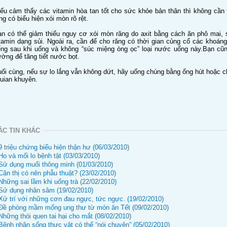
ếu cảm thấy các vitamin hòa tan tốt cho sức khỏe bản thân thì không cần t
ng có biểu hiện xói mòn rõ rệt.
n có thể giảm thiểu nguy cơ xói mòn răng do axit bằng cách ăn phô mai, 
tamin dạng sủi. Ngoài ra, cần để cho răng có thời gian củng cố các khoáng
ếng sau khi uống và không “súc miệng òng ọc” loại nước uống này.Bạn cũn
ờng để tăng tiết nước bọt.
ối cùng, nếu sự lo lắng vẫn không dứt, hãy uống chúng bằng ống hút hoặc c
uian khuyên.
ÁC TIN KHÁC
9 triệu chứng biểu hiện thận hư (06/03/2010)
Ho và mối lo bệnh tật (03/03/2010)
Sử dụng muối thông minh (01/03/2010)
Cận thị có nên phẫu thuật? (23/02/2010)
Những sai lầm khi uống trà (22/02/2010)
 Sử dụng nhân sâm (19/02/2010)
Xử trí với những cơn đau ngực, tức ngực. (19/02/2010)
 Đề phòng mầm mống ung thư từ món ăn Tết (09/02/2010)
Những thói quen tai hại cho mắt (08/02/2010)
Bệnh nhân sống thực vật có thể “nói chuyện” (05/02/2010)