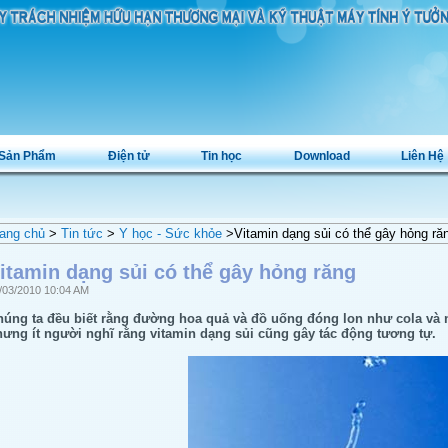
Sản Phẩm
Điện tử
Tin học
Download
Liên Hệ
ang chủ
>
Tin tức
>
Y học - Sức khỏe
>Vitamin dạng sủi có thể gây hỏng ră
itamin dạng sủi có thể gây hỏng răng
/03/2010 10:04 AM
úng ta đều biết rằng đường hoa quả và đồ uống đóng lon như cola và 
ưng ít người nghĩ rằng vitamin dạng sủi cũng gây tác động tương tự.