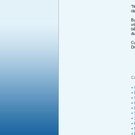
“N
ră
Bạ
vi
ti
đư
Cu
Dr
C
• 
• 
• 
• 
• 
•
• 
•
• 
• 