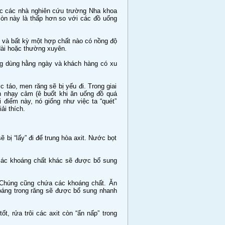
được các nhà nghiên cứu trường Nha khoa
mòn này là thấp hơn so với các đồ uống
5 và bất kỳ một hợp chất nào có nồng độ
 dài hoặc thường xuyên.
ng dùng hằng ngày và khách hàng có xu
c táo, men răng sẽ bị yếu đi. Trong giai
n nhạy cảm (ê buốt khi ăn uống đồ quá
i điểm này, nó giống như việc ta “quét”
ải thích.
 bị “lấy” đi để trung hòa axit. Nước bọt
g các khoáng chất khác sẽ được bổ sung
 Chúng cũng chứa các khoáng chất. Ăn
hoáng trong răng sẽ được bổ sung nhanh
t, rửa trôi các axit còn “ẩn nấp” trong