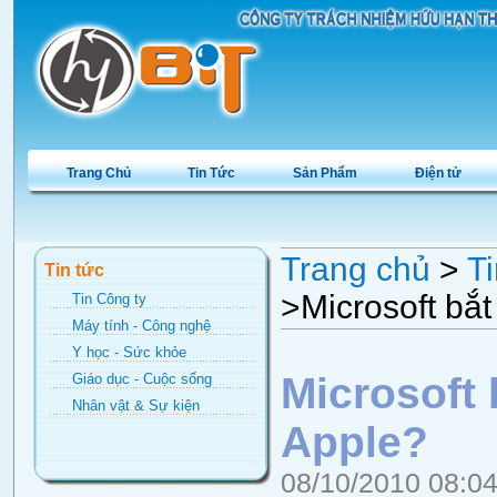
Trang Chủ
Tin Tức
Sản Phẩm
Điện tử
Trang chủ
>
Ti
Tin tức
>Microsoft bắt
Tin Công ty
Máy tính - Công nghệ
Y học - Sức khỏe
Microsoft 
Giáo dục - Cuộc sống
Nhân vật & Sự kiện
Apple?
08/10/2010 08:0