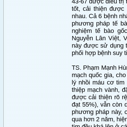
43-67 được điều trị
tốt, cải thiện đượ
nhau. Cả 6 bệnh nh
phương pháp tế bào
nghiệm tế bào gố
Nguyễn Lân Việt, 
này được sử dụng t
phối hợp bệnh suy t
TS. Phạm Mạnh Hùng
mạch quốc gia, cho 
lý nhồi máu cơ tim
thiệp mạch vành, đ
được cải thiện rõ r
đạt 55%), vẫn còn dấ
phương pháp này, cả
qua hơn 2 năm, hiện
tim đều khá lên ở c