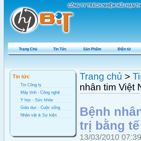
Trang Chủ
Tin Tức
Sản Phẩm
Điện tử
Trang chủ
>
Ti
Tin tức
nhân tim Việt 
Tin Công ty
Máy tính - Công nghệ
Y học - Sức khỏe
Bệnh nhân
Giáo dục - Cuộc sống
Nhân vật & Sự kiện
trị bằng t
13/03/2010 07:3