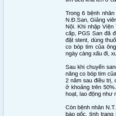
Trong 6 bệnh nhân 
N.Đ.San, Giảng viê
Nội. Khi nhập Viện
cấp, PGS San đã đư
đặt stent, dùng thu
co bóp tim của ông
ngày càng xấu đi, xu
Sau khi chuyển sang
năng co bóp tim của
2 năm sau điều trị,
ở khoảng trên 50%.
hoạt, lao động như 
Còn bệnh nhân N.T.Q
bào gốc, tình trạng