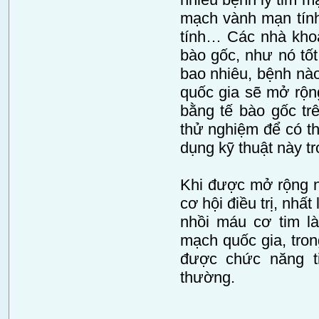
mạch vành mạn tính
tính… Các nhà khoa
bào gốc, như nó tốt
bao nhiêu, bệnh nà
quốc gia sẽ mở rộng
bằng tế bào gốc tr
thử nghiệm để có t
dụng kỹ thuật này tro
Khi được mở rộng n
cơ hội điều trị, nhấ
nhồi máu cơ tim l
mạch quốc gia, tro
được chức năng t
thường.