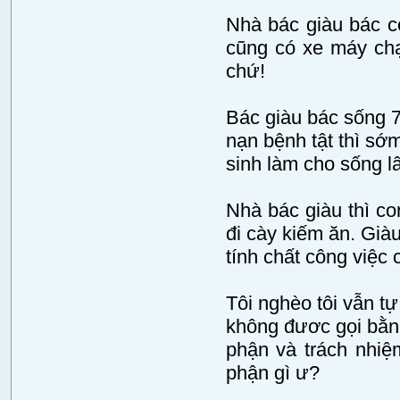
Nhà bác giàu bác có
cũng có xe máy chạ
chứ!
Bác giàu bác sống 70
nạn bệnh tật thì sớm
sinh làm cho sống l
Nhà bác giàu thì co
đi cày kiếm ăn. Già
tính chất công việc c
Tôi nghèo tôi vẫn tự
không đươc gọi bằng
phận và trách nhiệ
phận gì ư?