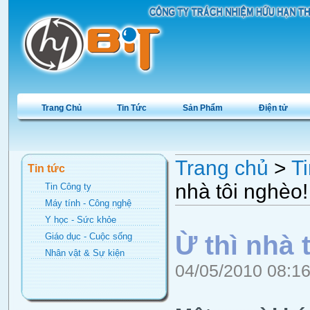
Trang Chủ
Tin Tức
Sản Phẩm
Điện tử
Trang chủ
>
Ti
Tin tức
nhà tôi nghèo!
Tin Công ty
Máy tính - Công nghệ
Y học - Sức khỏe
Ừ thì nhà 
Giáo dục - Cuộc sống
Nhân vật & Sự kiện
04/05/2010 08:1