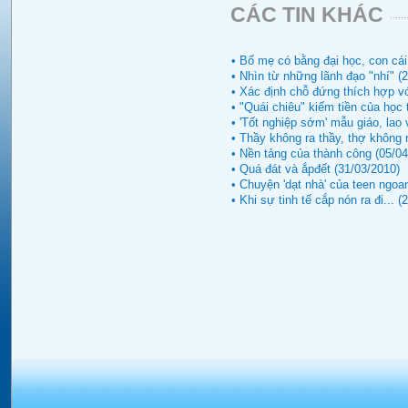
CÁC TIN KHÁC
• Bố mẹ có bằng đại học, con cái
• Nhìn từ những lãnh đạo "nhí" (
• Xác định chỗ đứng thích hợp vớ
• "Quái chiêu" kiếm tiền của học 
• 'Tốt nghiệp sớm' mẫu giáo, lao 
• Thầy không ra thầy, thợ không 
• Nền tảng của thành công (05/04
• Quá đát và ắpđết (31/03/2010)
• Chuyện 'dạt nhà' của teen ngoa
• Khi sự tinh tế cắp nón ra đi... (