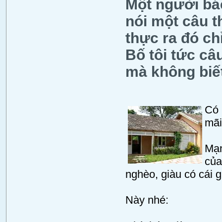
Một người bác
nói một câu t
thực ra đó chỉ
Bố tôi tức câ
mà không biết
Có 
mãi
Mạn
của
nghèo, giàu có cái g
Này nhé: