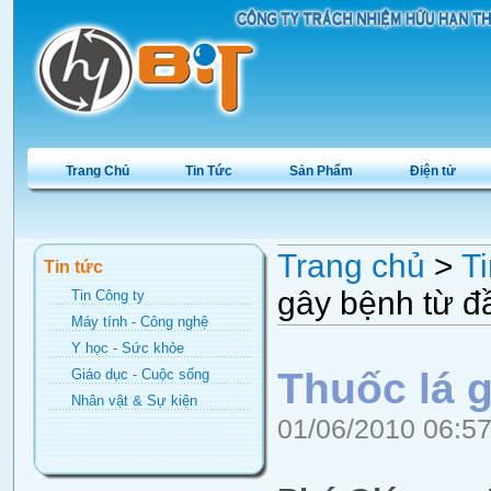
Trang Chủ
Tin Tức
Sản Phẩm
Điện tử
Trang chủ
>
Ti
Tin tức
gây bệnh từ đ
Tin Công ty
Máy tính - Công nghệ
Y học - Sức khỏe
Thuốc lá g
Giáo dục - Cuộc sống
Nhân vật & Sự kiện
01/06/2010 06:5