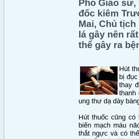
Phó Giáo sư,
đốc kiêm Trư
Mai, Chủ tịch
lá gây nên rấ
thể gây ra bệ
Hút th
bị đục
thay 
thanh 
ung thư dạ dày bà
Hút thuốc cũng có
biến mạch máu nã
thắt ngực và có th