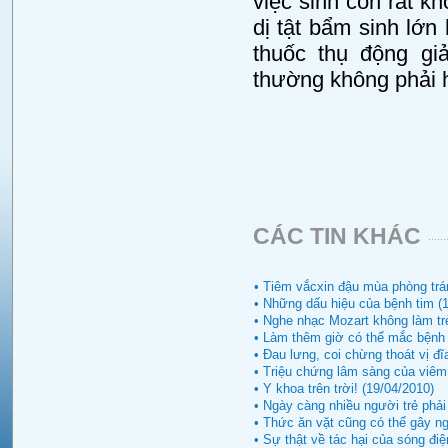
việc sinh con rất khó
dị tật bẩm sinh lớ
thuốc thụ động g
thường không phải h
CÁC TIN KHÁC
• Tiêm vắcxin đậu mùa phòng trá
• Những dấu hiệu của bệnh tim (
• Nghe nhạc Mozart không làm tr
• Làm thêm giờ có thể mắc bệnh 
• Đau lưng, coi chừng thoát vị đ
• Triệu chứng lâm sàng của viêm
• Y khoa trên trời! (19/04/2010)
• Ngày càng nhiều người trẻ phải
• Thức ăn vặt cũng có thể gây n
• Sự thật về tác hại của sóng điệ