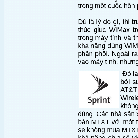
trong một cuộc hôn
Dù là lý do gì, thị
thúc giục WiMax t
trong máy tính và t
khả năng dùng WiMa
phân phối. Ngoài r
vào máy tính, nhưng
Đó là
bởi s
AT&T 
Wirel
không
dùng. Các nhà sản 
bán MTXT với một t
sẽ không mua MTXT 
khả năng chia sẻ vi