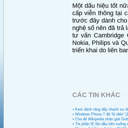
Một dấu hiệu tốt n
cấp viễn thông tại 
trước đây dành cho
nghệ số nên đã trả 
tư vấn Cambridge C
Nokia, Philips và 
triển khai do liên b
CÁC TIN KHÁC
• Kem đánh răng đẩy nhanh sự lây
• Windows Phone 7 đã “lộ diện” (
• Cha đẻ Wikipedia nhận giải Gott
• Thị phần IE lần đầu tiên xuống