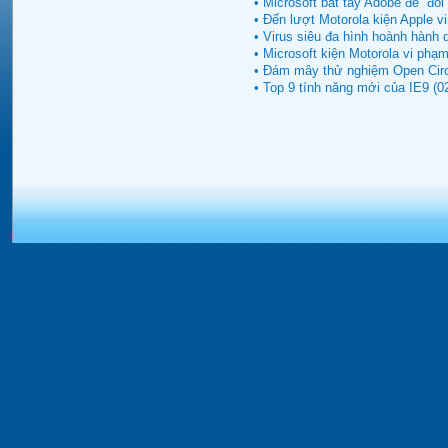
• Microsoft bắt tay Adobe để “đối
• Đến lượt Motorola kiện Apple v
• Virus siêu đa hình hoành hành 
• Microsoft kiện Motorola vi phạ
• Đám mây thử nghiệm Open Circu
• Top 9 tính năng mới của IE9 (0