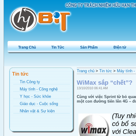
Trang Chủ
Tin Tức
Sản Phẩm
Điện tử
Trang chủ
>
Tin tức
>
Máy tính -
Tin tức
WiMax sắp “chết”?
Tin Công ty
13/10/2010 06:41 AM
Máy tính - Công nghệ
Y học - Sức khỏe
Cùng với việc Sprint từ bỏ qua
một con đường tiến lên 4G – đó
Giáo dục - Cuộc sống
Nhân vật & Sự kiện
(Tuy nh
có bổ s
với Cle