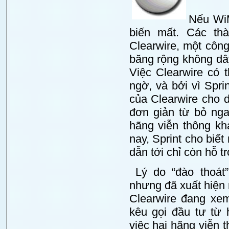
Nếu WiM
biến mất. Các th
Clearwire, một côn
băng rộng không dâ
Việc Clearwire có 
ngờ, và bởi vì Spr
của Clearwire cho d
đơn giản từ bỏ ng
hãng viễn thông kh
nay, Sprint cho biết
dẫn tới chỉ còn hỗ 
Lý do “đào thoát”
nhưng đã xuất hiện 
Clearwire đang xem
kêu gọi đầu tư từ
việc hai hãng viễn 