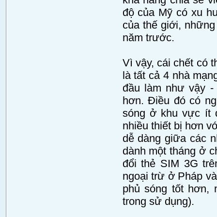
độ của Mỹ có xu hư
của thế giới, nhữn
năm trước.
Vì vậy, cái chết có 
là tất cả 4 nhà mạn
đầu làm như vậy -
hơn. Điều đó có ng
sóng ở khu vực ít 
nhiều thiết bị hơn v
dễ dàng giữa các n
dành một tháng ở ch
đổi thẻ SIM 3G trê
ngoại trừ ở Pháp và
phủ sóng tốt hơn, n
trong sử dụng).