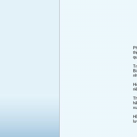
Ph
th
qu
Tr
Bi
nh
Hi
ri
Th
hã
xu
Hồ
lư