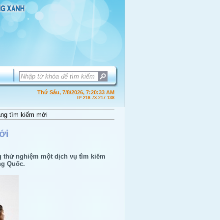
Thứ Sáu, 7/8/2026, 7:20:33 AM
IP:216.73.217.138
ang tìm kiếm mới
ới
g thử nghiệm một dịch vụ tìm kiếm
ng Quốc.