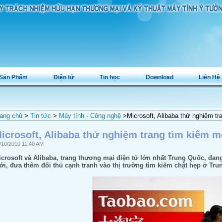
Sản Phẩm
Điện tử
Tin học
Download
Liên Hệ
ang chủ
>
Tin tức
>
Máy tính - Công nghệ
>Microsoft, Alibaba thử nghiệm tr
icrosoft, Alibaba thử nghiệm trang tìm kiếm m
/10/2010 11:40 AM
crosoft và Alibaba, trang thương mại điện tử lớn nhất Trung Quốc, đan
i, đưa thêm đối thủ cạnh tranh vào thị trường tìm kiếm chật hẹp ở Tru