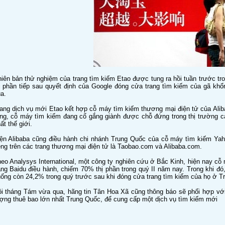
iên bản thử nghiệm của trang tìm kiếm Etao được tung ra hồi tuần trước tro
ị phần tiếp sau quyết định của Google đóng cửa trang tìm kiếm của gã kh
a.
ang dịch vụ mới Etao kết hợp cỗ máy tìm kiếm thương mại điện tử của Alib
ng, cỗ máy tìm kiếm đang cố gắng giành được chỗ đứng trong thị trường cạ
ất thế giới.
ện Alibaba cũng điều hành chi nhánh Trung Quốc của cỗ máy tìm kiếm Ya
êng trên các trang thương mại điện tử là Taobao.com và Alibaba.com.
eo Analysys International, một công ty nghiên cứu ở Bắc Kinh, hiện nay cỗ
ng Baidu điều hành, chiếm 70% thị phần trong quý II năm nay. Trong khi đó
ống còn 24,2% trong quý trước sau khi đóng cửa trang tìm kiếm của họ ở T
i tháng Tám vừa qua, hãng tin Tân Hoa Xã cũng thông báo sẽ phối hợp với
ợng thuê bao lớn nhất Trung Quốc, để cung cấp một dịch vụ tìm kiếm mới