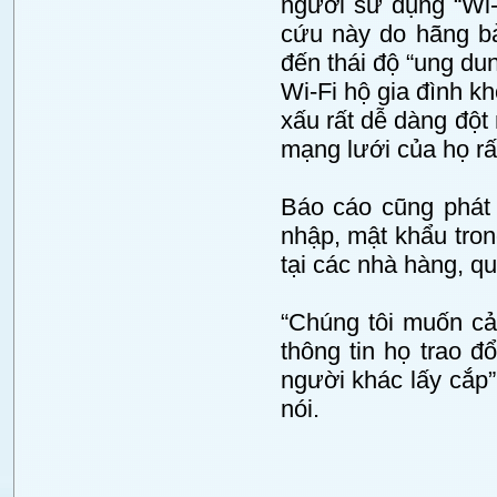
người sử dụng “Wi-
cứu này do hãng b
đến thái độ “ung du
Wi-Fi hộ gia đình kh
xấu rất dễ dàng đột 
mạng lưới của họ rấ
Báo cáo cũng phát h
nhập, mật khẩu tron
tại các nhà hàng, q
“Chúng tôi muốn cả
thông tin họ trao 
người khác lấy cắp
nói.