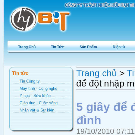
Trang Chủ
Tin Tức
Sản Phẩm
Điện tử
Trang chủ
>
Ti
Tin tức
để đột nhập m
Tin Công ty
Máy tính - Công nghệ
Y học - Sức khỏe
5 giây để 
Giáo dục - Cuộc sống
Nhân vật & Sự kiện
đình
19/10/2010 07:1