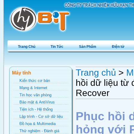
Trang Chủ
Tin Tức
Sản Phẩm
Điện tử
Trang chủ
>
M
Máy tính
hồi dữ liệu t
Kiến thức cơ bản
Mạng & Internet
Recover
Tin học văn phòng
Bảo mật & AntiVirus
Tiện ích - Hệ thống
Phục hồi 
Lập trình - Cơ sở dữ liệu
Đồ họa & Multimedia
hỏng với 
Thử nghiệm - Đánh giá