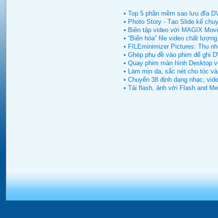
• Top 5 phần mềm sao lưu đĩa D
• Photo Story - Tạo Slide kể chuy
• Biên tập video với MAGIX Movi
• “Biến hóa” file video chất lươ
• FILEminimizer Pictures: Thu n
• Ghép phụ đề vào phim để ghi D
• Quay phim màn hình Desktop vớ
• Làm mịn da, sắc nét cho tóc và
• Chuyển 38 định dạng nhạc, vide
• Tải flash, ảnh với Flash and Me