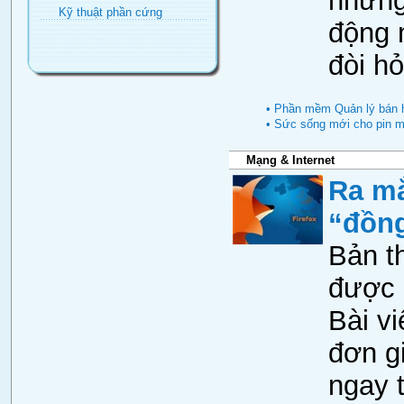
những 
Kỹ thuật phần cứng
động 
đòi hỏ
• Phần mềm Quản lý bán h
• Sức sống mới cho pin má
Mạng & Internet
Ra mắ
“đồng
Bản t
được 
Bài vi
đơn gi
ngay 