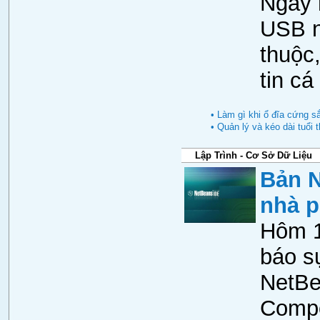
Ngày n
USB n
thuộc
tin c
• Làm gì khi ổ đĩa cứng sắ
• Quản lý và kéo dài tuổi 
Lập Trình - Cơ Sở Dữ Liệu
Bản N
nhà p
Hôm 1
báo s
NetBe
Compo