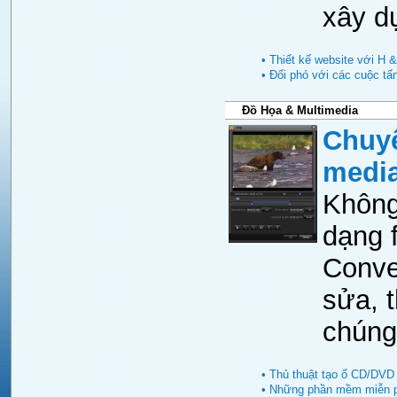
xây d
• Thiết kế website với H 
• Đối phó với các cuộc tấ
Đồ Họa & Multimedia
Chuyể
medi
Không
dạng f
Conve
sửa, 
chúng
• Thủ thuật tạo ổ CD/DVD 
• Những phần mềm miễn ph