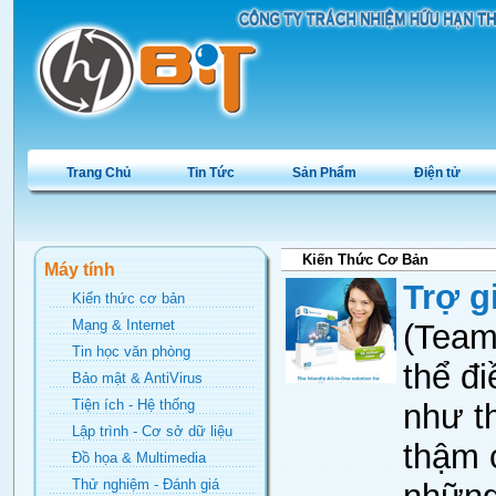
Trang Chủ
Tin Tức
Sản Phẩm
Điện tử
Kiến Thức Cơ Bản
Máy tính
Trợ g
Kiến thức cơ bản
Mạng & Internet
(Team
Tin học văn phòng
thể đi
Bảo mật & AntiVirus
Tiện ích - Hệ thống
như t
Lập trình - Cơ sở dữ liệu
thậm 
Đồ họa & Multimedia
Thử nghiệm - Đánh giá