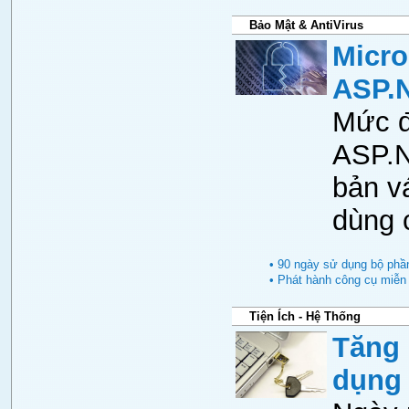
Bảo Mật & AntiVirus
Micro
ASP.
Mức đ
ASP.N
bản v
dùng 
• 90 ngày sử dụng bộ phầ
• Phát hành công cụ miễn 
Tiện Ích - Hệ Thống
Tăng
dụng 