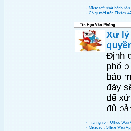
• Microsoft phát hành bản
• Có gì mới trên Firefox 4
Tin Học Văn Phòng
Xử lý
quyề
Định 
phổ b
bảo mậ
đây s
để xử 
đủ bả
• Trải nghiệm Office Web 
• Microsoft Office Web Ap