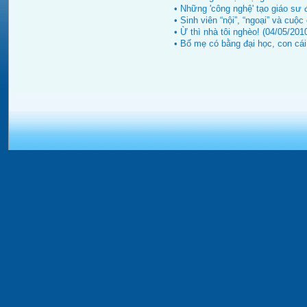
• Những 'công nghệ' tạo giáo sư 
• Sinh viên “nội”, “ngoại” và cuộc
• Ừ thì nhà tôi nghèo! (04/05/201
• Bố mẹ có bằng đại học, con cái