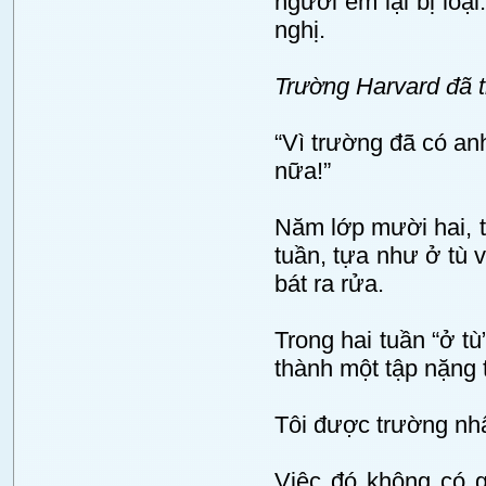
người em lại bị loạ
nghị.
Trường Harvard đã tr
“Vì trường đã có an
nữa!”
Năm lớp mười hai, tô
tuần, tựa như ở tù 
bát ra rửa.
Trong hai tuần “ở tù
thành một tập nặng 
Tôi được trường nh
Việc đó không có g