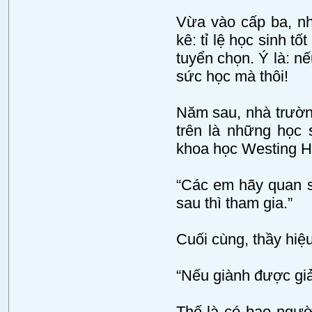
Vừa vào cấp ba, nh
kê: tỉ lệ học sinh 
tuyển chọn. Ý là: n
sức học mà thôi!
Năm sau, nhà trường
trên là những học 
khoa học Westing Ho
“Các em hãy quan s
sau thì tham gia.”
Cuối cùng, thầy hiệ
“Nếu giành được giả
Thế là có bao ngườ