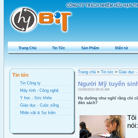
Trang Chủ
Tin Tức
Sản Phẩm
Điện tử
Trang chủ
>
Tin tức
>
Giáo dục -
Tin tức
Người Mỹ tuyển sinh
Tin Công ty
21/06/2010 09:41 AM
Máy tính - Công nghệ
Y học - Sức khỏe
Họ dường như nghĩ rằng chỉ cần
đèn sách?
Giáo dục - Cuộc sống
Nhân vật & Sự kiện
Tôi
nói