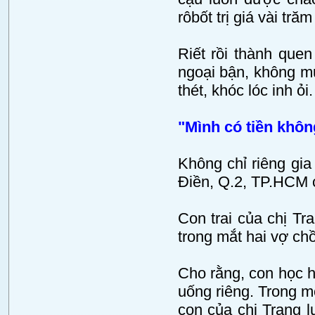
rôbốt trị giá vài tr
Riết rồi thành que
ngoại bận, không mu
thét, khóc lóc inh ỏi.
"Mình có tiền khô
Không chỉ riêng gia
Điền, Q.2, TP.HCM c
Con trai của chị T
trong mắt hai vợ ch
Cho rằng, con học h
uống riêng. Trong m
con của chị Trang lu