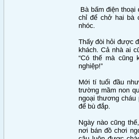
Bà bấm điện thoại d
chỉ để chở hai bà 
nhóc.
Thấy đòi hỏi được đ
khách. Cả nhà ai c
“Có thế mà cũng k
nghiệp!”
Mới tí tuổi đầu nh
trường mầm non qu
ngoại thương cháu p
để bù đắp.
Ngày nào cũng thế,
nơi bán đồ chơi ng
cậu luôn được chào