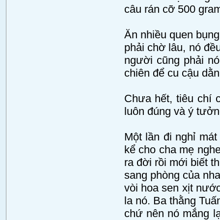
câu rán cỡ 500 gram
Ăn nhiều quen bụng,
phải chờ lâu, nó đề
người cũng phải nói
chiên để cu cậu dằn
Chưa hết, tiêu chí 
luôn đúng và ý tưởn
Một lần đi nghỉ mát
kể cho cha mẹ nghe 
ra đời rồi mới biết 
sang phòng của nhau
vòi hoa sen xịt nướ
la nó. Ba thằng Tuấ
chứ nên nó mắng lạ