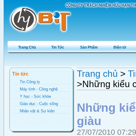
Trang Chủ
Tin Tức
Sản Phẩm
Điện tử
Trang chủ
>
Ti
Tin tức
>Những kiểu c
Tin Công ty
Máy tính - Công nghệ
Y học - Sức khỏe
Những kiể
Giáo dục - Cuộc sống
Nhân vật & Sự kiện
giàu
27/07/2010 07:2