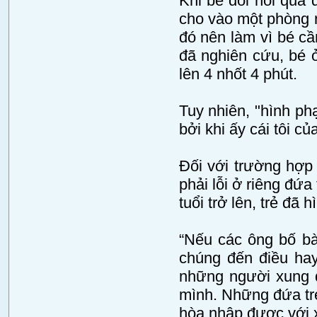
Khi bé đòi hỏi quá 
cho vào một phòng r
đó nên làm vì bé cầ
đã nghiên cứu, bé ở 
lên 4 nhốt 4 phút.
Tuy nhiên, "hình phạ
bởi khi ấy cái tôi c
Đối với trường hợp
phải lỗi ở riêng đứa
tuổi trở lên, trẻ đã 
“Nếu các ông bố b
chúng đến điều hay
những người xung 
mình. Những đứa trẻ 
hòa nhập được với x