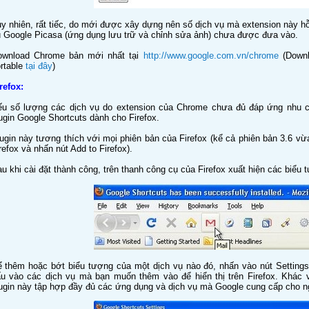
y nhiên, rất tiếc, do mới được xây dựng nên số dịch vụ mà extension này hỗ tr
̣ Google Picasa (ứng dụng lưu trữ và chỉnh sửa ảnh) chưa được đưa vào.
wnload Chrome bản mới nhất tại
http://www.google.com.vn/chrome
(Downlo
rtable
tại đây
)
refox:
́u số lượng các dịch vụ do extension của Chrome chưa đủ đáp ứng nhu cầ
ugin Google Shortcuts dành cho Firefox.
ugin này tương thích với mọi phiên bản của Firefox (kể cả phiên bản 3.6 vừa
refox và nhấn nút Add to Firefox).
u khi cài đặt thành công, trên thanh công cụ của Firefox xuất hiện các biểu 
̉ thêm hoặc bớt biểu tượng của một dịch vụ nào đó, nhấn vào nút Settings
́u vào các dịch vụ mà bạn muốn thêm vào để hiển thị trên Firefox. Khá
ugin này tập hợp đầy đủ các ứng dụng và dịch vụ mà Google cung cấp cho n