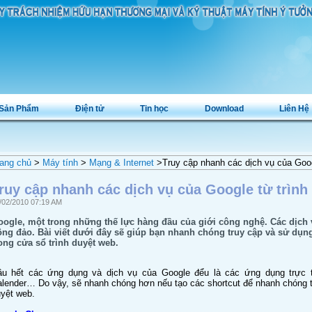
Sản Phẩm
Điện tử
Tin học
Download
Liên Hệ
ang chủ
>
Máy tính
>
Mạng & Internet
>Truy cập nhanh các dịch vụ của Googl
ruy cập nhanh các dịch vụ của Google từ trình
/02/2010 07:19 AM
ogle, một trong những thế lực hàng đầu của giới công nghệ. Các dịch 
ng đảo. Bài viết dưới đây sẽ giúp bạn nhanh chóng truy cập và sử dụ
ong cửa sổ trình duyệt web.
̀u hết các ứng dụng và dịch vụ của Google đểu là các ứng dụng tr
lender… Do vậy, sẽ nhanh chóng hơn nếu tạo các shortcut để nhanh chóng truy 
yệt web.