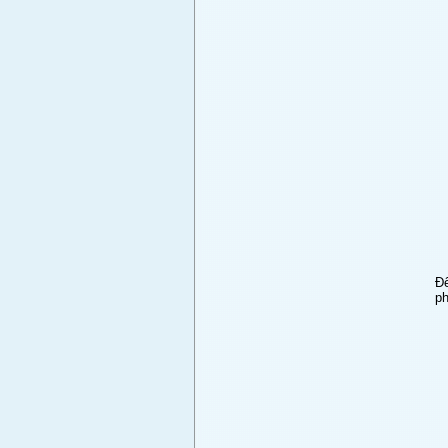
Đê
ph