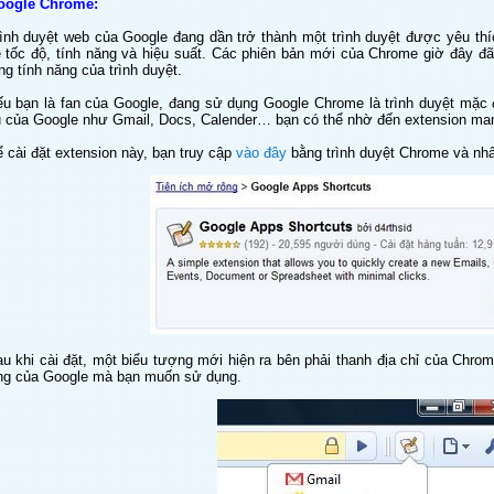
oogle Chrome:
ình duyệt web của Google đang dần trở thành một trình duyệt được yêu thi
̀ tốc độ, tính năng và hiệu suất. Các phiên bản mới của Chrome giờ đây đa
̣ng tính năng của trình duyệt.
́u bạn là fan của Google, đang sử dụng Google Chrome là trình duyệt mặc đ
̣ của Google như Gmail, Docs, Calender… bạn có thể nhờ đến extension 
̉ cài đặt extension này, bạn truy cập
vào đây
bằng trình duyệt Chrome và nhấn
u khi cài đặt, một biểu tượng mới hiện ra bên phải thanh địa chỉ của Chro
ng của Google mà bạn muốn sử dụng.