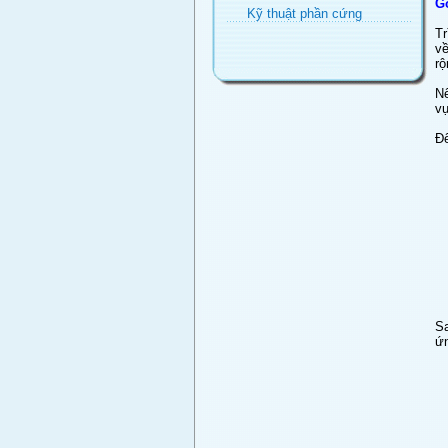
G
Kỹ thuật phần cứng
Tr
vê
rô
Nê
vu
Đê
Sa
ứ