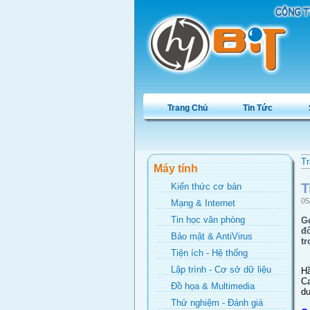
Trang Chủ
Tin Tức
Tr
Máy tính
T
Kiến thức cơ bản
05
Mạng & Internet
Tin học văn phòng
Go
đô
Bảo mật & AntiVirus
tr
Tiện ích - Hệ thống
Lập trình - Cơ sở dữ liệu
Hâ
Ca
Đồ họa & Multimedia
du
Thử nghiệm - Đánh giá