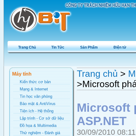
Trang Chủ
Tin Tức
Sản Phẩm
Điện tử
Trang chủ
>
M
Máy tính
>Microsoft ph
Kiến thức cơ bản
Mạng & Internet
Tin học văn phòng
Microsoft 
Bảo mật & AntiVirus
Tiện ích - Hệ thống
ASP.NET
Lập trình - Cơ sở dữ liệu
Đồ họa & Multimedia
30/09/2010 08:1
Thử nghiệm - Đánh giá