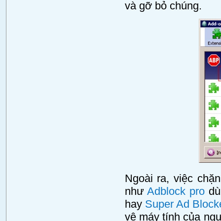
và gỡ bỏ chúng.
Ngoài ra, việc chặ
như
Adblock pro
dùn
hay
Super Ad Block
vệ máy tính của ng