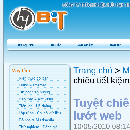
Trang Chủ
Tin Tức
Sản Phẩm
Điện tử
Trang chủ
>
M
Máy tính
chiêu tiết kiệ
Kiến thức cơ bản
Mạng & Internet
Tin học văn phòng
Tuyệt chiê
Bảo mật & AntiVirus
Tiện ích - Hệ thống
lướt web
Lập trình - Cơ sở dữ liệu
Đồ họa & Multimedia
10/05/2010 08:1
Thử nghiệm - Đánh giá