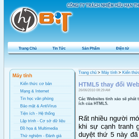
Trang Chủ
Tin Tức
Sản Phẩm
Điện tử
Trang chủ
>
Máy tính
>
Kiến thứ
Máy tính
HTML5 thay đổi Web
Kiến thức cơ bản
26/06/2010 08:29 AM
Mạng & Internet
Tin học văn phòng
Các Websites tinh xảo sẽ phát 
ích của HTML5.
Bảo mật & AntiVirus
Tiện ích - Hệ thống
Rất nhiều người m
Lập trình - Cơ sở dữ liệu
khi sự cạnh tranh 
Đồ họa & Multimedia
duyệt thứ 5 này đã
Thử nghiệm - Đánh giá