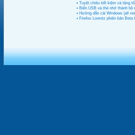
• Tuyệt chiêu tiết kiệm và tăng t
• Biến USB và thẻ nhớ thành bô
• Hướng dẫn cài Windows (all ve
• Firefox Lorentz phiên bản Beta 