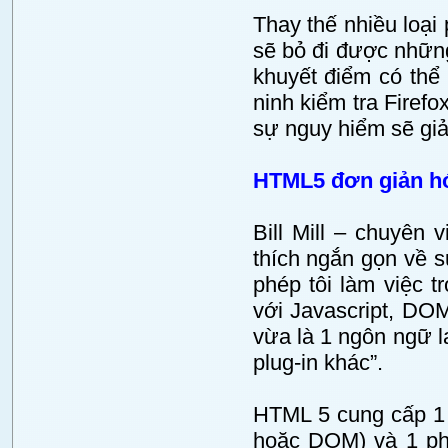
Thay thế nhiều loại
sẽ bỏ đi được những
khuyết điểm có thể
ninh kiểm tra Firefo
sự nguy hiểm sẽ giả
HTML5 đơn giản hó
Bill Mill – chuyên 
thích ngắn gọn về s
phép tôi làm việc t
với Javascript, DO
vừa là 1 ngôn ngữ lạ
plug-in khác”.
HTML 5 cung cấp 1 n
hoặc DOM) và 1 phầ