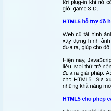
tới plug-in khi nó c
giới game 3-D.
HTML5 hỗ trợ đồ h
Web cũ tải hình ản
xây dựng hình ảnh 
đưa ra, giúp cho đồ
Hiện nay, JavaScri
liệu. Mọi thứ trở nê
đưa ra giải pháp. A
cho HTML5. Sự xu
những khả năng mới
HTML5 cho phép các