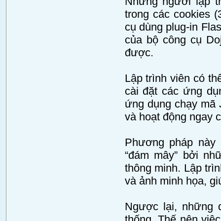
Những người lập tr
trong các cookies 
cụ dùng plug-in Fla
của bộ công cụ Doj
được.
Lập trình viên có th
cài đặt các ứng d
ứng dụng chạy mã J
và hoạt động ngay c
Phương pháp này k
“đám mây” bởi nhữ
thông minh. Lập trì
và ảnh minh họa, giúp
Ngược lại, những d
thống. Thế nên việc