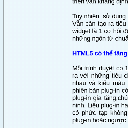
triển vẫn khẳng địn
Tuy nhiên, sử dụng 
Vẫn cần tạo ra tiê
widget là 1 cơ hội 
những ngôn từ chuẩ
HTML5 có thể tăng
Mỗi trình duyệt có 
ra với những tiêu 
nhau và kiểu mẫu 
phiên bản plug-in có
plug-in gia tăng,ch
ninh. Liệu plug-in h
có phức tạp không 
plug-in hoặc ngược 